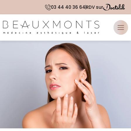
Aller
03 44 40 36 64
RDV sur
au
contenu
Me